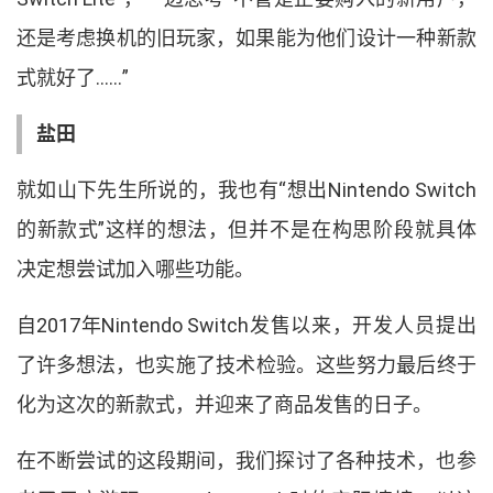
还是考虑换机的旧玩家
，
如果能为他们设计一种新款
式就好了
……
”
盐田
就如山下先生所说的
，
我也有
“
想出
Nintendo Switch
的新款式
”
这样的想法
，
但并不是在构思阶段就具体
决定想尝试加入哪些功能
。
自
2017
年
Nintendo Switch
发售以来
，
开发人员提出
了许多想法
，
也实施了技术检验
。
这些努力最后终于
化为这次的新款式
，
并迎来了商品发售的日子
。
在不断尝试的这段期间
，
我们探讨了各种技术
，
也参