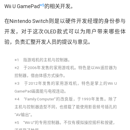
※5
Wii U GamePad
的相关开发
。
在
Nintendo Switch
则是以硬件开发经理的身份参与
开发
，
对于这次
OLED
款式可以为用户带来哪些体
验
，
负责汇整开发人员的提议与意见
。
※1 指游戏机的主机与控制器
。
※2 于
2006
年发售的家用游戏机
。
特色是以
Wii
遥控器为
控制器
，
借由体感方式操作
。
※3 于
2012
年发售的家用游戏机
，
特色是掌上的
Wii U
GamePad
画面能与电视连动
。
※4
“
Family Computer
”
的改良版
，
于
1993
年发售
。
除了
主机与控制器造型不同
，
也搭载了能使用影音频号插孔的
“
AV
输出
”
。
※5
“
Wii U
”
的专用控制器
。
不仅有模拟操控摇杆和按键
，