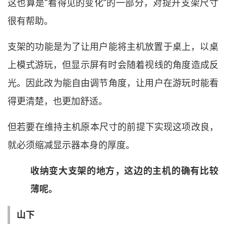
这也算是
“
看得见的变化
”
的一部分
，
对提升支架尺寸
很有帮助
。
支架的功能是为了让用户能将主机放置于桌上
，
以桌
上模式游玩
，
但显示屏有时会随着视线的角度造成反
光
。
因此改为能自由调节角度
，
让用户在游玩时能看
得更清楚
，
也更加舒适
。
但若要在维持主机原本尺寸的前提下实现这项改良
，
就必须缩减显示器本身的厚度
。
收纳变大支架的地方
，
这边的主机的确有比较
薄呢
。
山下