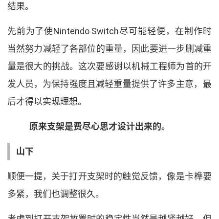
结果
。
先前为了使
Nintendo Switch
尽可能轻便
，
在制作时
当然努力减轻了各部位的重量
，
因此要进一步删减重
量是很大的挑战
。
这次要感谢以机械工程师为首的开
发人员
，
为保持强度且减轻重量提供了许多主意
，
最
后才得以实现理想
。
原来支架是费尽心思才设计出来的
。
山下
顺便一提
，
关于打开支架时的触觉反馈
，
像是卡榫要
多紧
，
我们也调整很久
。
考虑到打开支架放置时的稳定性当然是越紧越好
，
但