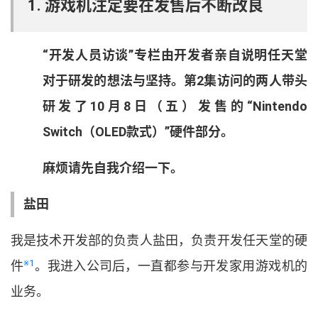
1. 游戏机注定要在发售后不断改良
“
开发人员访谈
”
专栏由开发者亲自说明任天堂
对于研发的想法与坚持
。
第
2
集访问的两人带头
研发了
10
月
8
日
（
五
）
发售的
“
Nintendo
Switch
（
OLED
款式
）
”
硬件部分
。
麻烦请先自我介绍一下
。
盐田
我是技术开发部的负责人盐田
，
负责开发任天堂的硬
※1
件
。
我进入公司后
，
一直都参与开发家用游戏机的
业务
。