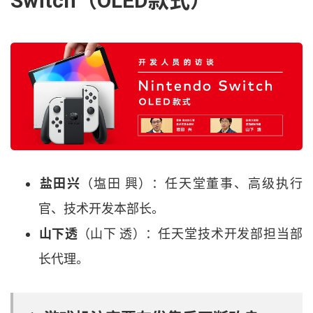
Switch
（
OLED
款式
）
盐田兴
（
塩田 興
）
：
任天堂董事
、
高级执行
官
、
技术开发本部长
。
山下透
（
山下 透
）
：
任天堂技术开发部担当部
长代理
。