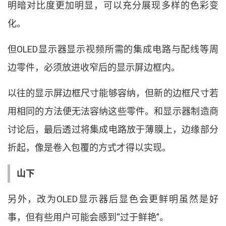
明暗对比度更加明显
，
可以充分展现多样的色彩变
化
。
但
OLED
显示器显示视频所需的集成电路与配线等周
边零件
，
必须放进收窄后的显示屏边框内
。
以往的显示屏边框尺寸能够容纳
，
但新的边框尺寸若
用相同的方法便无法容纳这些零件
。
和显示器制造商
讨论后
，
最后透过将集成电路放于薄膜上
，
边缘部分
折起
，
像是卷入包覆的方式才得以实现
。
山下
另外
，
改为
OLED
显示器后显色会更鲜明虽然是好
事
，
但有些用户可能会感到
“
过于鲜艳
”
。