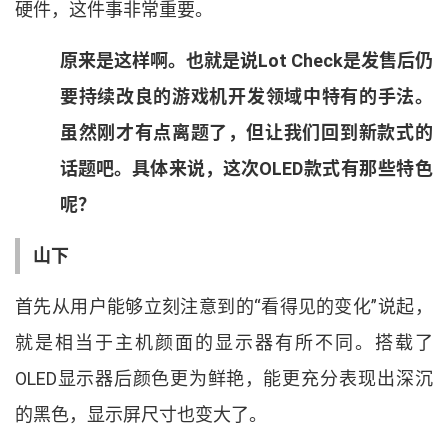
硬件
，
这件事非常重要
。
原来是这样啊
。
也就是说
Lot Check
是发售后仍
要持续改良的游戏机开发领域中特有的手法
。
虽然刚才有点离题了
，
但让我们回到新款式的
话题吧
。
具体来说
，
这次
OLED
款式有那些特色
呢
？
山下
首先从用户能够立刻注意到的
“
看得见的变化
”
说起
，
就是相当于主机颜面的显示器有所不同
。
搭载了
OLED
显示器后颜色更为鲜艳
，
能更充分表现出深沉
的黑色
，
显示屏尺寸也变大了
。