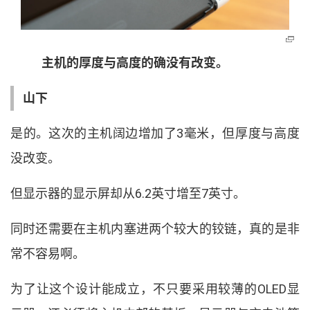
主机的厚度与高度的确没有改变
。
山下
是的
。
这次的主机阔边增加了
3
毫米
，
但厚度与高度
没改变
。
但显示器的显示屏却从
6.2
英寸增至
7
英寸
。
同时还需要在主机内塞进两个较大的铰链
，
真的是非
常不容易啊
。
为了让这个设计能成立
，
不只要采用较薄的
OLED
显