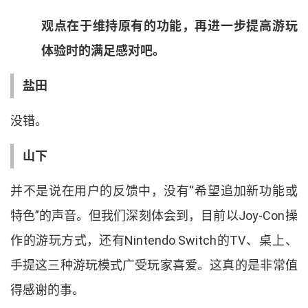
观点在于维持原有的功能
，
再进一步提高游玩
体验时的满足感对吧
。
盐田
没错
。
山下
并不是说在用户的反馈中
，
没有
“
希望追加新功能或
特色
”
的声音
。
但我们深刻体会到
，
目前以
Joy-Con
操
作的游玩方式
，
还有
Nintendo Switch
的
TV
、
桌上
、
手提这三种游玩模式广受玩家喜爱
。
这真的是非常值
得感谢的事
。