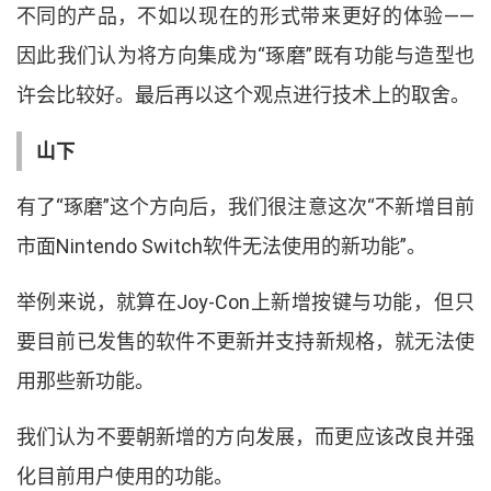
不同的产品
，
不如以现在的形式带来更好的体验
——
因此我们认为将方向集成为
“
琢磨
”
既有功能与造型也
许会比较好
。
最后再以这个观点进行技术上的取舍
。
山下
有了
“
琢磨
”
这个方向后
，
我们很注意这次
“
不新增目前
市面
Nintendo Switch
软件无法使用的新功能
”
。
举例来说
，
就算在
Joy-Con
上新增按键与功能
，
但只
要目前已发售的软件不更新并支持新规格
，
就无法使
用那些新功能
。
我们认为不要朝新增的方向发展
，
而更应该改良并强
化目前用户使用的功能
。