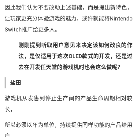
因此我们认为不要改动上述基础
，
而是提出新特色
，
让玩家更充分体验游戏的魅力
，
或许就能将
Nintendo
Switch
推广给更多人
。
刚刚提到听取用户意见来决定该如何改良的作
法
，
是仅适用于这次
OLED
款式的开发
，
还是过
去在开发任天堂的游戏机时也会这么做呢
？
盐田
游戏机从发售到停止生产间的产品生命周期相对较
长
，
所以必须以年为单位
，
持续提供同样功能的产品给用
户
。