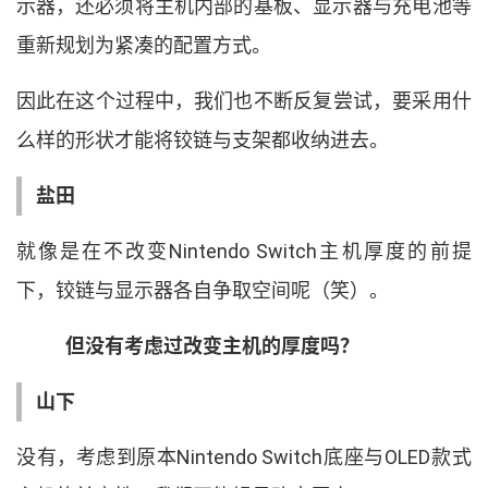
示器
，
还必须将主机内部的基板
、
显示器与充电池等
重新规划为紧凑的配置方式
。
因此在这个过程中
，
我们也不断反复尝试
，
要采用什
么样的形状才能将铰链与支架都收纳进去
。
盐田
就像是在不改变
Nintendo Switch
主机厚度的前提
下
，
铰链与显示器各自争取空间呢
（
笑
）
。
但没有考虑过改变主机的厚度吗
？
山下
没有
，
考虑到原本
Nintendo Switch
底座与
OLED
款式