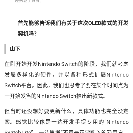
还搭载了触屏
。
首先能够告诉我们有关于这次
OLED
款式的开发
契机吗
？
山下
在刚开始开发
Nintendo Switch
的阶段
，
我们就考虑
发展多样化的硬件
，
并以各种形式扩展
Nintendo
Switch
平台
。
因此
，
我们也思考了要在某个时间点为
一开始发售的
Nintendo Switch
推出新款式
。
但当时还没想好要更新什么
，
具体功能也完全没定
案
。
感觉比较像是一边开发手提专用的
“
Nintendo
Switch Lite
”
，
一边思考
“
不管是正要购入的新用户
，