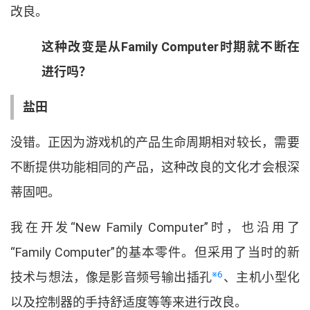
改良
。
这种改变是从
Family Computer
时期就不断在
进行吗
？
盐田
没错
。
正因为游戏机的产品生命周期相对较长
，
需要
不断提供功能相同的产品
，
这种改良的文化才会根深
蒂固吧
。
我在开发
“
New Family Computer
”
时
，
也沿用了
“
Family Computer
”
的基本零件
。
但采用了当时的新
※6
技术与想法
，
像是影音频号输出插孔
、
主机小型化
以及控制器的手持舒适度等等来进行改良
。