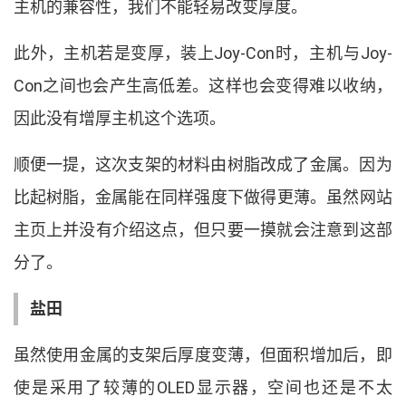
主机的兼容性
，
我们不能轻易改变厚度
。
此外
，
主机若是变厚
，
装上
Joy-Con
时
，
主机与
Joy-
Con
之间也会产生高低差
。
这样也会变得难以收纳
，
因此没有增厚主机这个选项
。
顺便一提
，
这次支架的材料由树脂改成了金属
。
因为
比起树脂
，
金属能在同样强度下做得更薄
。
虽然网站
主页上并没有介绍这点
，
但只要一摸就会注意到这部
分了
。
盐田
虽然使用金属的支架后厚度变薄
，
但面积增加后
，
即
使是采用了较薄的
OLED
显示器
，
空间也还是不太