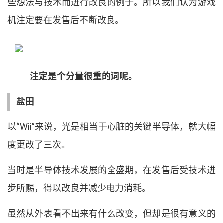
些想法与技术而进行改良的例子
。
所以我们认为游戏
机注定要在发售后不断改良
。
注定是个分量很重的词呢
。
盐田
以
“
Wii
”
来说
，
光是相当于心脏的关键半导体
，
就大幅
度更改了三次
。
当时是半导体技术发展的全盛期
，
在发售后受技术进
步所赐
，
得以改良并减少电力消耗
。
虽然从外表看不出来有什么改变
，
但却是很有意义的