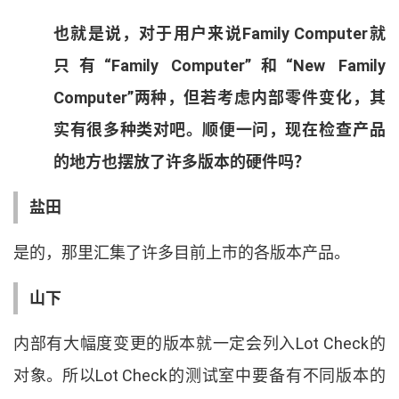
也就是说
，
对于用户来说
Family Computer
就
只有
“
Family Computer
”
和
“
New Family
Computer
”
两种
，
但若考虑内部零件变化
，
其
实有很多种类对吧
。
顺便一问
，
现在检查产品
的地方也摆放了许多版本的硬件吗
？
盐田
是的
，
那里汇集了许多目前上市的各版本产品
。
山下
内部有大幅度变更的版本就一定会列入
Lot Check
的
对象
。
所以
Lot Check
的测试室中要备有不同版本的