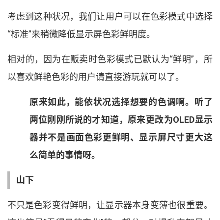
考虑到这种状况
，
我们让用户可以在色彩模式中选择
“
标准
”
来稍微降低显示屏色彩鲜明度
。
相对的
，
因为在贩卖时色彩模式已默认为
“
鲜明
”
，
所
以喜欢鲜艳色彩的用户请直接游玩就可以了
。
原来如此
，
能依状况选择想要的色调啊
。
听了
两位刚刚所说的才知道
，
原来更改为
OLED
显示
器并不是画面色彩更鲜明
、
显示屏尺寸更大这
么简单的事情呀
。
山下
不只是色彩变得鲜明
，
让显示器本身变薄也很重要
。