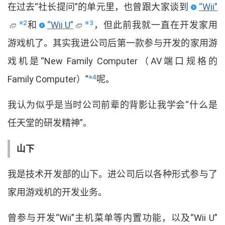
在过去
“
社长提问
”
的单元里
，
也曾跟大家谈到
“
Wii
”
※2
※3
和
“
Wii U
”
，
但此前我就一直在开发家用
游戏机了
。
其实我进公司后第一款参与开发的家用游
戏机是
“
New Family Computer
（
AV
端口规格的
※4
Family Computer
）
”
呢
。
我认为似乎是当时公司前辈的背影让我学会
“
什么是
任天堂的研发精神
”
。
山下
我是技术开发部的山下
。
进公司后以各种形式参与了
家用游戏机的开发业务
。
曾参与开发
“
Wii
”
主机菜单等内置功能
，
以及
“
Wii U
”