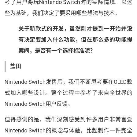
考了用户游玩
Nintendo Switch
时的实际情境
。
以这
些为基础
，
我们决定了要采用哪些想法与技术
。
关于新款式的开发
，
虽然刚才提到一开始并没
有决定要加入什么功能
，
但在那么多的功能提
案间
，
是否有一个选择标准呢
？
盐田
Nintendo Switch
发售后
，
我们不断思考要在
OLED
款
式加入哪些设计
。
整个过程中参考了来自全世界的
Nintendo Switch
用户反馈
。
值得感谢的是
，
我们深刻感受到许多用户非常喜爱
Nintendo Switch
的概念与体验
。
比起制作一件完全