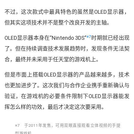
不过
，
这次款式中最具特色的虽然是
OLED
显示器
，
但其实这项技术并不是整个改良开发的主轴
。
※7
OLED
显示器本身在
“
Nintendo 3DS
”
时期就已经出现
了
。
但在持续调查技术发展趋势时
，
发现条件无法契
合
，
最终并未采用于任天堂的游戏机上
。
但是市面上搭载
OLED
显示器的产品越来越多
，
技术
也更加进步了
。
这次我们与合作企业携手重新确认与
验证
，
在游戏机的必要条件限制下
OLED
显示器能发
挥怎么样的功效
，
最后才决定这次要采用
。
※7 于
2011
年发售
，
可用双眼直接观看立体视频的手提
型游戏机
。