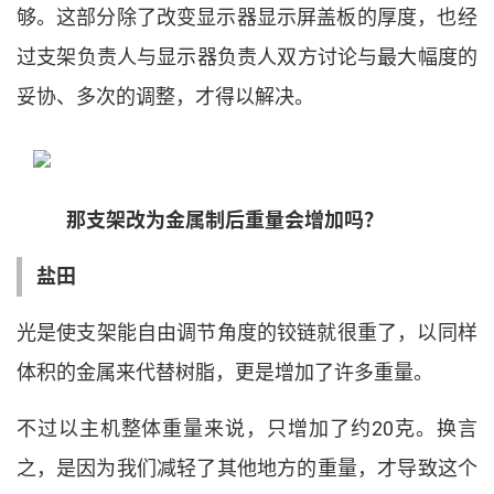
够
。
这部分除了改变显示器显示屏盖板的厚度
，
也经
过支架负责人与显示器负责人双方讨论与最大幅度的
妥协
、
多次的调整
，
才得以解决
。
那支架改为金属制后重量会增加吗
？
盐田
光是使支架能自由调节角度的铰链就很重了
，
以同样
体积的金属来代替树脂
，
更是增加了许多重量
。
不过以主机整体重量来说
，
只增加了约
20
克
。
换言
之
，
是因为我们减轻了其他地方的重量
，
才导致这个