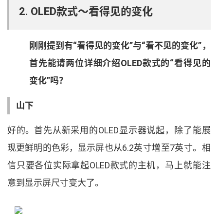
2. OLED
款式～看得见的变化
刚刚提到有
“
看得见的变化
”
与
“
看不见的变化
”
，
首先能请两位详细介绍
OLED
款式的
“
看得见的
变化
”
吗
？
山下
好的
。
首先从新采用的
OLED
显示器说起
，
除了能展
现更鲜明的色彩
，
显示屏也从
6.2
英寸增至
7
英寸
。
相
信只要各位实际拿起
OLED
款式的主机
，
马上就能注
意到显示屏尺寸变大了
。