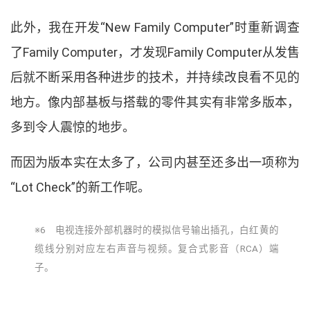
此外
，
我在开发
“
New Family Computer
”
时重新调查
了
Family Computer
，
才发现
Family Computer
从发售
后就不断采用各种进步的技术
，
并持续改良看不见的
地方
。
像内部基板与搭载的零件其实有非常多版本
，
多到令人震惊的地步
。
而因为版本实在太多了
，
公司内甚至还多出一项称为
“
Lot Check
”
的新工作呢
。
※6 电视连接外部机器时的模拟信号输出插孔
，
白红黄的
缆线分别对应左右声音与视频
。
复合式影音
（
RCA
）
端
子
。