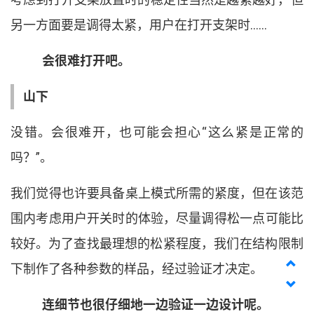
另一方面要是调得太紧
，
用户在打开支架时
……
会很难打开吧
。
山下
没错
。
会很难开
，
也可能会担心
“
这么紧是正常的
吗
？
”
。
我们觉得也许要具备桌上模式所需的紧度
，
但在该范
围内考虑用户开关时的体验
，
尽量调得松一点可能比
较好
。
为了查找最理想的松紧程度
，
我们在结构限制
下制作了各种参数的样品
，
经过验证才决定
。
连细节也很仔细地一边验证一边设计呢
。