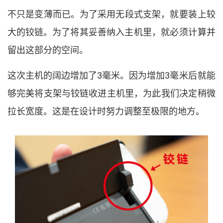
不只是变薄而已
。
为了采用无段式支架
，
就要装上较
大的铰链
。
为了将其妥善纳入主机里
，
就必须计算并
留出这部分的空间
。
这次主机的阔边增加了
3
毫米
。
因为增加
3
毫米后就能
够完美将支架与铰链收进主机里
，
为此我们决定稍微
拉长宽度
。
这是在设计时努力调整至极限的地方
。