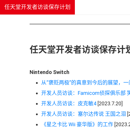
任天堂开发者访谈保存计划
任天堂开发者访谈保存计
Nintendo Switch
从
“
褒贬两极
”
的真意到今后的展望
，
一
开发人员访谈
：
Famicom
侦探俱乐部 
开发人员访谈
：
皮克敏
4
[2023.7.20]
开发人员访谈
：
塞尔达传说 王国之泪
[
《
星之卡比 Wii 豪华版
》
的工作
[2023.2