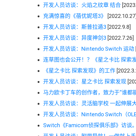
开发人员访谈
：
火焰之纹章 结合
[2023.
充满惊喜的
《
蓓优妮塔
3
》
[2022.10.27
开发人员访谈
：
斯普拉遁
3
[2022.9.8]
开发人员访谈
：
异度神剑
3
[2022.7.26]
开发人员访谈
：
Nintendo Switch 运动
连草图也会公开
！
？
《
星之卡比 探索
《
星之卡比 探索发现
》
的工作
[2022.3.
开发人员访谈
：
星之卡比 探索发现
[20
马力欧卡丁车的创作者
，
致力于
“
谁都
开发人员访谈
：
灵活脑学校 一起伸展
开发人员访谈
：
Nintendo Switch
（
OL
Switch
《
Famicom
侦探俱乐部
》
访谈