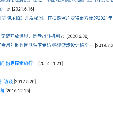
频
）
[2021.6.16]
宝可梦随乐拍
》
开发秘闻
。
在拍摄照片变得更方便的
2021
年
：
无缝开放世界
，
圆盘战斗机制
[2020.6.30]
风花雪月
》
制作团队独家专访 畅谈游戏设计秘辛
[2019.7.2
问 构思探索旅行
！
[2014.11.21]
》
访谈
[2017.5.20]
幕
[2016.12.15]