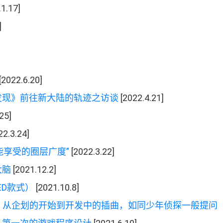
1.17]
]
[2022.6.20]
发现
》
前往新大陆的轨迹之访谈
[2022.4.21]
25]
22.3.24]
能享受的圈层广度
”
[2022.3.22]
大脑
[2021.12.2]
ED
款式
）
[2021.10.8]
。
从企划的开始到开发中的插曲
，
如同少年侦探一般提问