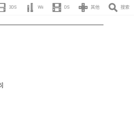
3DS
Wii
DS
其他
搜索
5]