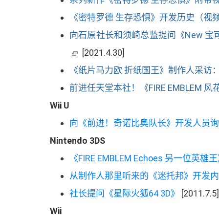
《
密特罗德 生存恐惧
》
开发历史
（
视
向石原社长和须崎总监提问
《
New 
[2021.4.30]
《
纸片马力欧 折纸国王
》
制作人采访
前进任天堂本社
！
《
FIRE EMBLEM 
Wii U
向
《
前进
！
奇诺比奥队长
》
开发人员询
Nintendo 3DS
《
FIRE EMBLEM Echoes 另一位英雄王
从制作人那里听来的
《
迷托邦
》
开发内
社长提问
《
星际火狐
64 3D
》
[2011.7.5]
Wii