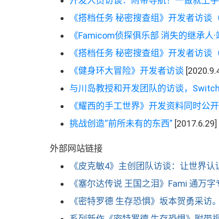
开发人员访谈
：
附带导航
！
一做就上手
《
搭档任务 秘密搜查组
》
开发者访谈
《
Famicom
侦探俱乐部 消失的继承人
·
《
搭档任务 秘密搜查组
》
开发者访谈
《
健身环大冒险
》
开发者访谈
[2020.9.
与川岛教授和开发团队的访谈
，
Switc
《
耀西的手工世界
》
开发资料同时公开
挑战创造
“
前所未有的东西
”
[2017.6.29]
外部网站链接
《
皮克敏
4
》
主创团队访谈
：
让世界认
《
塞尔达传说 王国之泪
》
Fami 通万
《
密特罗德 生存恐惧
》
坂本贺勇采访
系列新作
《
密特罗德 生存恐惧
》
附带