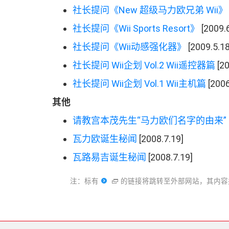
社长提问
《
New 超级马力欧兄弟 Wii
》
社长提问
《
Wii Sports Resort
》
[2009.6
社长提问
《
Wii
动感强化器
》
[2009.5.18
社长提问 Wii
企划 Vol.2 Wii
遥控器篇
[20
社长提问 Wii
企划 Vol.1 Wii
主机篇
[2006
其他
请教宫本茂先生
“
马力欧们名字的由来
”
瓦力欧诞生秘闻
[2008.7.19]
瓦路易吉诞生秘闻
[2008.7.19]
注
：
标有
的链接将跳转至外部网站
，
其内容