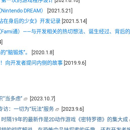
 第一次的游戏程序设计
[2021.6.10]
（
Nintendo DREAM
）
[2021.5.21]
站在身后的少女
》
开发记录
[2021.5.14]
（
Fami
通
）
——
与开发相关的热切想法
、
诞生经过
、
背后
4]
h
的
“
脑锻炼
”
。
[2020.1.8]
！
向开发者提问内侧的故事
[2019.9.6]
识
“
当多虑
”
[2023.10.7]
字专访
：
一切为
“
玩法
”
服务
[2023.9.6]
。
时隔
19
年的最新作是
2D
动作游戏
《
密特罗德
》
的集大成
视频的彻底解说
。
在恐怖中品味探索的乐趣
。
还有开发者